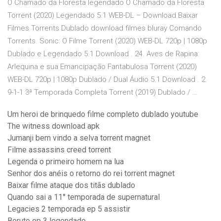
O Chamado da Floresta legendado O Chamado da Floresta
Torrent (2020) Legendado 5.1 WEB-DL – Download Baixar
Filmes Torrents Dublado download filmes bluray Comando
Torrents. Sonic: O Filme Torrent (2020) WEB-DL 720p | 1080p
Dublado e Legendado 5.1 Download . 24. Aves de Rapina:
Arlequina e sua Emancipação Fantabulosa Torrent (2020)
WEB-DL 720p | 1080p Dublado / Dual Áudio 5.1 Download . 2.
9-1-1 3ª Temporada Completa Torrent (2019) Dublado / …
Um heroi de brinquedo filme completo dublado youtube
The witness download apk
Jumanji bem vindo a selva torrent magnet
Filme assassins creed torrent
Legenda o primeiro homem na lua
Senhor dos anéis o retorno do rei torrent magnet
Baixar filme ataque dos titãs dublado
Quando sai a 11° temporada de supernatural
Legacies 2 temporada ep 5 assistir
Boruto ep 3 legendado