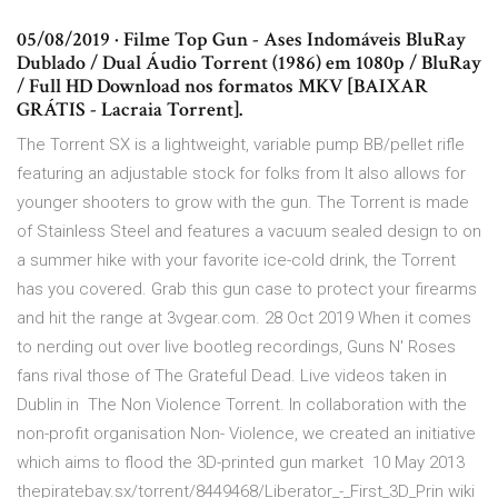
05/08/2019 · Filme Top Gun - Ases Indomáveis BluRay
Dublado / Dual Áudio Torrent (1986) em 1080p / BluRay
/ Full HD Download nos formatos MKV [BAIXAR
GRÁTIS - Lacraia Torrent].
The Torrent SX is a lightweight, variable pump BB/pellet rifle
featuring an adjustable stock for folks from It also allows for
younger shooters to grow with the gun. The Torrent is made
of Stainless Steel and features a vacuum sealed design to on
a summer hike with your favorite ice-cold drink, the Torrent
has you covered. Grab this gun case to protect your firearms
and hit the range at 3vgear.com. 28 Oct 2019 When it comes
to nerding out over live bootleg recordings, Guns N' Roses
fans rival those of The Grateful Dead. Live videos taken in
Dublin in The Non Violence Torrent. In collaboration with the
non-profit organisation Non- Violence, we created an initiative
which aims to flood the 3D-printed gun market 10 May 2013
thepiratebay.sx/torrent/8449468/Liberator_-_First_3D_Prin wiki