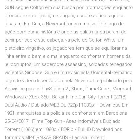
GUN segue Colton em sua busca por informações enquanto
procura exercer justiça e vingança sobre aqueles que o
lesaram. Em Gun, a Neversoft criou um divertido jogo de
ação com ótima história e onde as balas nunca param de
zunir por sobre sua cabeça.Na pele de Colton White, um
pistoleiro vingativo, os jogadores tem que se equilibrar na
linha entre o bem e o mal enquanto confrontam homens da
lei corruptos, um sacerdote assassino, soldados renegados
violentos Sinopse: Gun é um revisionista Ocidental -temático
jogo de vídeo desenvolvido pela Neversoft e publicado pela
Activision para o PlayStation 2 , Xbox , GameCube , Microsoft
Windows e Xbox 360 . Baixar Filme Gun City Torrent (2018)
Dual Áudio / Dublado WEB-DL 720p | 1080p – Download Em
1921, anarquistas e a polícia se confrontam em Barcelona
25/04/2017 · Filme Top Gun - Ases Indomáveis Dublado
Torrent (1986) em 1080p / BDRip / FullHD Download nos
formatos MP4 [BAIXAR GRÁTIS - Lacraia Torrent].