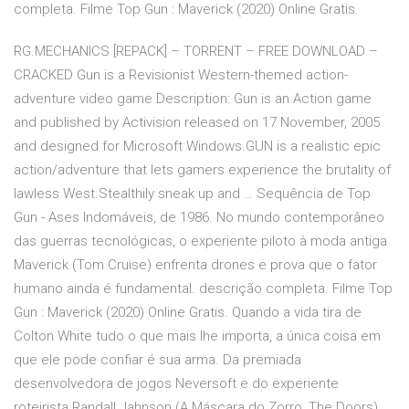
completa. Filme Top Gun : Maverick (2020) Online Gratis.
RG.MECHANICS [REPACK] – TORRENT – FREE DOWNLOAD –
CRACKED Gun is a Revisionist Western-themed action-
adventure video game Description: Gun is an Action game
and published by Activision released on 17 November, 2005
and designed for Microsoft Windows.GUN is a realistic epic
action/adventure that lets gamers experience the brutality of
lawless West.Stealthily sneak up and … Sequência de Top
Gun - Ases Indomáveis, de 1986. No mundo contemporâneo
das guerras tecnológicas, o experiente piloto à moda antiga
Maverick (Tom Cruise) enfrenta drones e prova que o fator
humano ainda é fundamental. descrição completa. Filme Top
Gun : Maverick (2020) Online Gratis. Quando a vida tira de
Colton White tudo o que mais lhe importa, a única coisa em
que ele pode confiar é sua arma. Da premiada
desenvolvedora de jogos Neversoft e do experiente
roteirista Randall Jahnson (A Máscara do Zorro, The Doors),