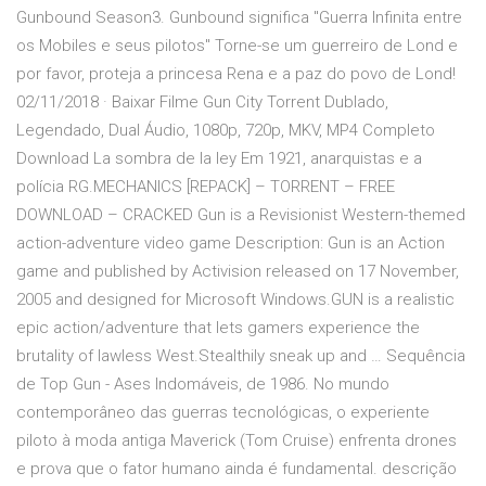
Gunbound Season3. Gunbound significa "Guerra Infinita entre
os Mobiles e seus pilotos" Torne-se um guerreiro de Lond e
por favor, proteja a princesa Rena e a paz do povo de Lond!
02/11/2018 · Baixar Filme Gun City Torrent Dublado,
Legendado, Dual Áudio, 1080p, 720p, MKV, MP4 Completo
Download La sombra de la ley Em 1921, anarquistas e a
polícia RG.MECHANICS [REPACK] – TORRENT – FREE
DOWNLOAD – CRACKED Gun is a Revisionist Western-themed
action-adventure video game Description: Gun is an Action
game and published by Activision released on 17 November,
2005 and designed for Microsoft Windows.GUN is a realistic
epic action/adventure that lets gamers experience the
brutality of lawless West.Stealthily sneak up and … Sequência
de Top Gun - Ases Indomáveis, de 1986. No mundo
contemporâneo das guerras tecnológicas, o experiente
piloto à moda antiga Maverick (Tom Cruise) enfrenta drones
e prova que o fator humano ainda é fundamental. descrição