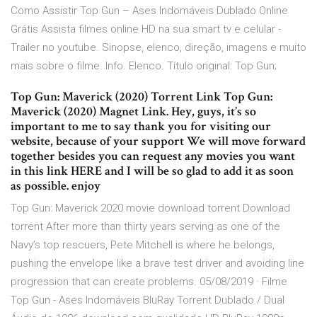
Como Assistir Top Gun – Ases Indomáveis Dublado Online
Grátis Assista filmes online HD na sua smart tv e celular -
Trailer no youtube. Sinopse, elenco, direção, imagens e muito
mais sobre o filme. Info. Elenco. Título original: Top Gun;
Top Gun: Maverick (2020) Torrent Link Top Gun:
Maverick (2020) Magnet Link. Hey, guys, it’s so
important to me to say thank you for visiting our
website, because of your support We will move forward
together besides you can request any movies you want
in this link HERE and I will be so glad to add it as soon
as possible. enjoy
Top Gun: Maverick 2020 movie download torrent Download
torrent After more than thirty years serving as one of the
Navy’s top rescuers, Pete Mitchell is where he belongs,
pushing the envelope like a brave test driver and avoiding line
progression that can create problems. 05/08/2019 · Filme
Top Gun - Ases Indomáveis BluRay Torrent Dublado / Dual